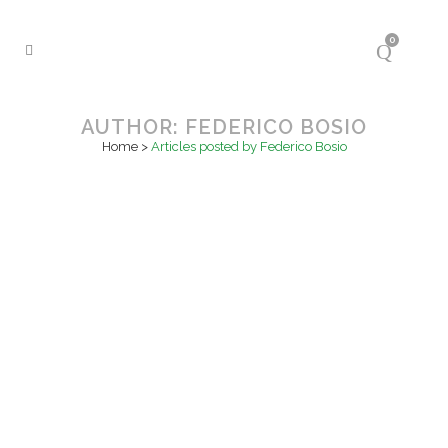
0
AUTHOR: FEDERICO BOSIO
Home
>
Articles posted by Federico Bosio
17
LIDO LUXURY VILLAS
Mar
Nuova installazione a Lido di
Camaiore presso il Lido Luxury Villas
per tutti gli ospiti della casa vacanza.
La stazione di ricarica è dotata di 1
connettore TYPE 2 che erogano con
una potenza massima di 22kW per