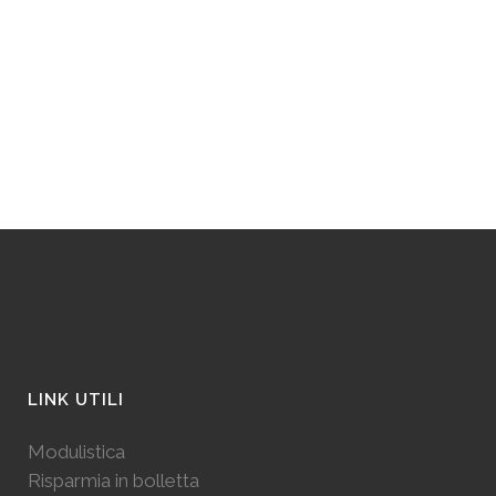
LINK UTILI
Modulistica
Risparmia in bolletta