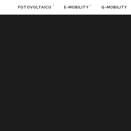
FOTOVOLTAICO
E-MOBILITY
G-MOBILITY