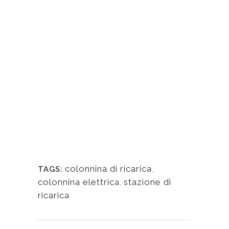
fà risparmiare tempo e denaro
sull’acquisto della ricarica elettrica in
base al piano scelto.
colonnina di ricarica
,
TAGS:
colonnina elettrica
,
stazione di
ricarica