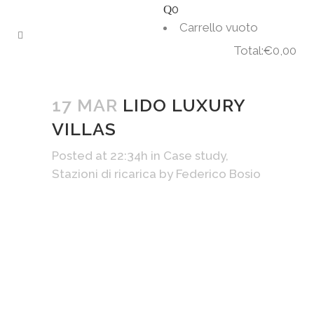
0
Carrello vuoto
Total:
€
0,00
CART
17 MAR
LIDO LUXURY
VILLAS
Posted at 22:34h
in
Case study
,
Stazioni di ricarica
by
Federico Bosio
Nuova installazione a Lido di Camaiore
presso il Lido Luxury Villas per tutti gli
ospiti della casa vacanza. La stazione di
ricarica è dotata di 1 connettore TYPE
2 che eroga con una potenza massima