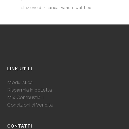
stazione di ricarica
vanoli
wallbox
LINK UTILI
Modulistica
Risparmia in bolletta
Mix Combustibili
Condizioni di Vendita
CONTATTI