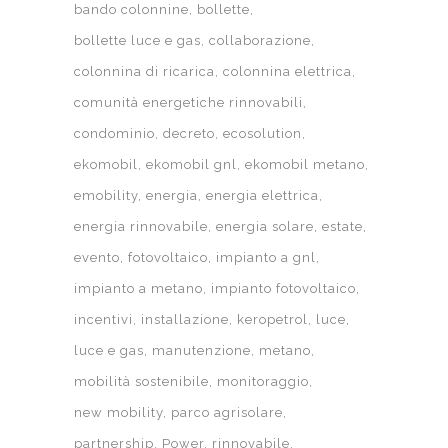
bando colonnine
bollette
bollette luce e gas
collaborazione
colonnina di ricarica
colonnina elettrica
comunità energetiche rinnovabili
condominio
decreto
ecosolution
ekomobil
ekomobil gnl
ekomobil metano
emobility
energia
energia elettrica
energia rinnovabile
energia solare
estate
evento
fotovoltaico
impianto a gnl
impianto a metano
impianto fotovoltaico
incentivi
installazione
keropetrol
luce
luce e gas
manutenzione
metano
mobilità sostenibile
monitoraggio
new mobility
parco agrisolare
partnership
Power
rinnovabile