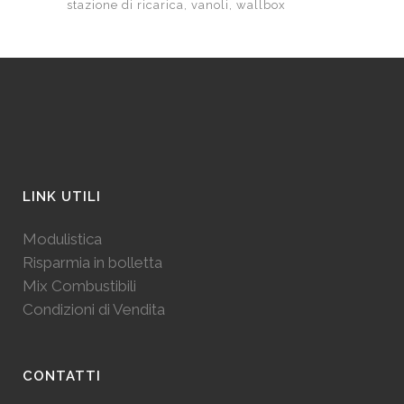
stazione di ricarica
vanoli
wallbox
LINK UTILI
Modulistica
Risparmia in bolletta
Mix Combustibili
Condizioni di Vendita
CONTATTI