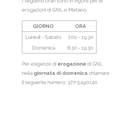
I seguenti orari sono in vigore per le
erogazioni di GNL e Metano:
GIORNO
ORA
Lunedì - Sabato
7.00 - 19.30
Domenica
8.30 - 19.30
Per esigenze di
erogazione
di GNL
nella
giornata di domenica
chiamare
il seguente numero: 377-5490140