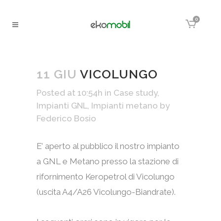
0
11 GIU
VICOLUNGO
Posted at 10:54h
in
Case study
,
Impianti GNL
,
Impianti metano
by
Federico Bosio
E’ aperto al pubblico il nostro impianto
a GNL e Metano presso la stazione di
rifornimento Keropetrol di Vicolungo
(uscita A4/A26 Vicolungo-Biandrate).