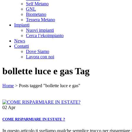
Self Metano
GNL
Biometano
Tessera Metano
Impianti
Nuovi impianti
Cerca l’ekoimpianto
News
Contatti
Dove Siamo
Lavora con noi
bollette luce e gas Tag
Home
>
Posts tagged "bollette luce e gas"
02
Apr
COME RISPARMIARE IN ESTATE ?
In questo articolo ti sveliamo qualche semplice trucco per risparmiare in