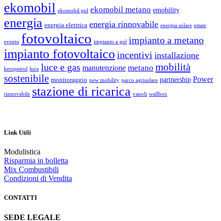
ekomobil
ekomobil metano
emobility
ekomobil gnl
energia
energia rinnovabile
energia elettrica
energia solare
estate
fotovoltaico
impianto a metano
evento
impianto a gnl
impianto fotovoltaico
incentivi
installazione
luce e gas
mobilità
metano
manutenzione
keropetrol
luce
sostenibile
Power
partnership
monitoraggio
new mobility
parco agrisolare
stazione di ricarica
rinnovabile
vanoli
wallbox
Link Utili
Modulistica
Risparmia in bolletta
Mix Combustibili
Condizioni di Vendita
CONTATTI
SEDE LEGALE