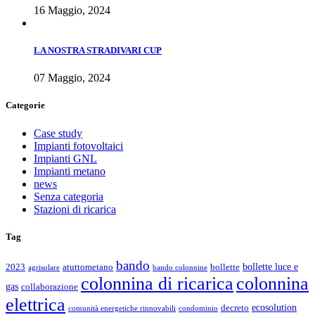
16 Maggio, 2024
LA NOSTRA STRADIVARI CUP
07 Maggio, 2024
Categorie
Case study
Impianti fotovoltaici
Impianti GNL
Impianti metano
news
Senza categoria
Stazioni di ricarica
Tag
bando
bollette luce e
2023
atuttometano
bollette
agrisolare
bando colonnine
colonnina di ricarica
colonnina
gas
collaborazione
elettrica
ecosolution
decreto
comunità energetiche rinnovabili
condominio