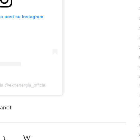
to post su Instagram
da @ekoenergia_official
TTI
SEGUICI
anoli
LEGALE
Bandello, 15
Milano
UNISCITI AL CANALE UF