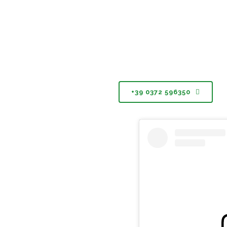
Ti forniremo un’
analisi gratuita
delle tue forn
Attiva
la nuova fornitura con Ekoenergia
+39 0372 596350