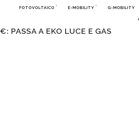
FOTOVOLTAICO
E-MOBILITY
G-MOBILITY
1€: PASSA A EKO LUCE E GAS
et Cremona
possiamo offrire a tutti i nuovi
evi un buono per l’acquisto di un biglietto Vanoli a 1€
0:30
tra
Vanoli Basket Cremona
e
UNAHOTELS