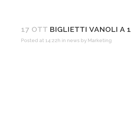
17 OTT
BIGLIETTI VANOLI A 
Posted at 14:22h
in
news
by
Marketing
Grazie alla partnership con
Vanoli Bask
clienti fino a 2 biglietti Vanoli a 1€!
Per ogni contratto di
fornitura di luce o gas
ric
valido per la partita di
Sabato 21 ottobre alle 2
Reggio Emilia
(settore gradinata o curva)
COME PASSARE A EKOENERGIA?
Contattaci
inviandoci un’email o chiamandoci