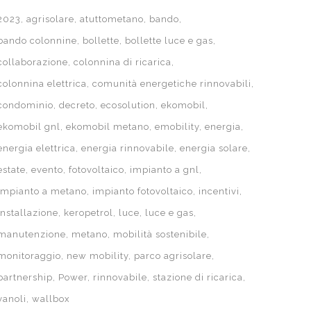
2023
agrisolare
atuttometano
bando
bando colonnine
bollette
bollette luce e gas
collaborazione
colonnina di ricarica
colonnina elettrica
comunità energetiche rinnovabili
condominio
decreto
ecosolution
ekomobil
ekomobil gnl
ekomobil metano
emobility
energia
energia elettrica
energia rinnovabile
energia solare
estate
evento
fotovoltaico
impianto a gnl
impianto a metano
impianto fotovoltaico
incentivi
UN BRAND DI
installazione
keropetrol
luce
luce e gas
manutenzione
metano
mobilità sostenibile
PRIVACY
monitoraggio
new mobility
parco agrisolare
partnership
Power
rinnovabile
stazione di ricarica
FICIALE
vanoli
wallbox