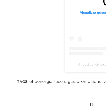
Visualizza ques
Un post condiviso 
CONTA
LINK UTILI
ekoenergia
,
luce e gas
,
promozione
,
v
SEDE 
TAGS:
Modulistica
Via M. 
Risparmia in bolletta
20123 
Mix Combustibili
Condizioni di Vendita