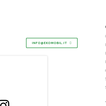
iture per valutare il potenziale risparmio
INFO@EKOMOBIL.IT