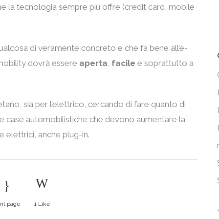
he la tecnologia sempre più offre (credit card, mobile
lcosa di veramente concreto e che fa bene all’e-
mobility dovrà essere
aperta
,
facile
e soprattutto a
tano, sia per l’elettrico, cercando di fare quanto di
e case automobilistiche che devono aumentare la
lettrici, anche plug-in.
int page
1
Like