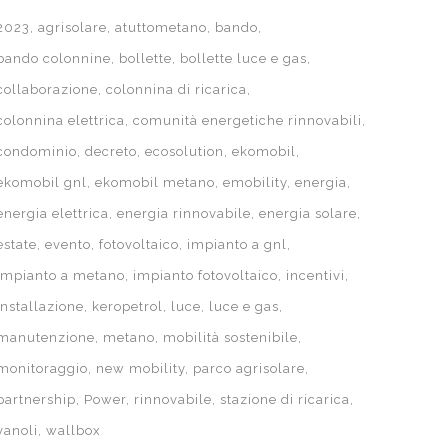
2023
agrisolare
atuttometano
bando
bando colonnine
bollette
bollette luce e gas
collaborazione
colonnina di ricarica
colonnina elettrica
comunità energetiche rinnovabili
condominio
decreto
ecosolution
ekomobil
UN BRAND DI
ekomobil gnl
ekomobil metano
emobility
energia
energia elettrica
energia rinnovabile
energia solare
PRIVACY
estate
evento
fotovoltaico
impianto a gnl
FICIALE
impianto a metano
impianto fotovoltaico
incentivi
installazione
keropetrol
luce
luce e gas
manutenzione
metano
mobilità sostenibile
monitoraggio
new mobility
parco agrisolare
partnership
Power
rinnovabile
stazione di ricarica
vanoli
wallbox