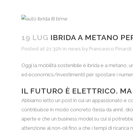
19 LUG
IBRIDA A METANO PE
Posted at 21:32h
in
news
by
Francesco Pinardi
Oggi la mobilità sostenibile è ibrida e a metano, 
ed economics/investimenti) per spostare i numeri
IL FUTURO È ELETTRICO. M
Abbiamo letto un post in cui un appassionato e 
contribuisce in modo concreto (tesla da anni), dic
aperte e che un business model su cui si potrebbe 
attenzione al non-oil fino a che i tempi di ricarica n