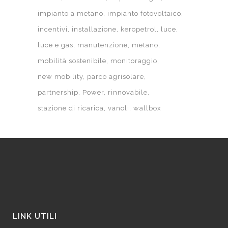
impianto a metano
impianto fotovoltaico
incentivi
installazione
keropetrol
luce
luce e gas
manutenzione
metano
mobilità sostenibile
monitoraggio
new mobility
parco agrisolare
partnership
Power
rinnovabile
stazione di ricarica
vanoli
wallbox
LINK UTILI