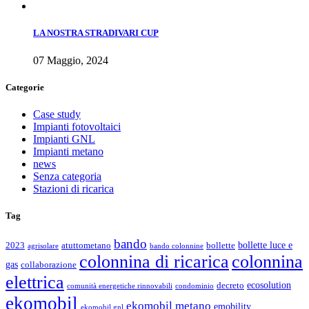
LA NOSTRA STRADIVARI CUP
07 Maggio, 2024
Categorie
Case study
Impianti fotovoltaici
Impianti GNL
Impianti metano
news
Senza categoria
Stazioni di ricarica
Tag
bando
bollette luce e
2023
atuttometano
bollette
agrisolare
bando colonnine
colonnina di ricarica
colonnina
gas
collaborazione
elettrica
ecosolution
decreto
comunità energetiche rinnovabili
condominio
ekomobil
ekomobil metano
emobility
ekomobil gnl