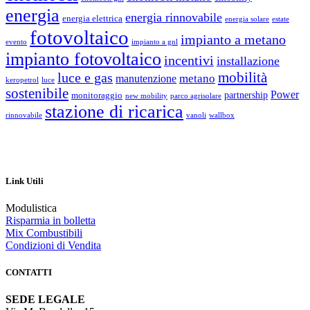
energia
energia rinnovabile
energia elettrica
energia solare
estate
fotovoltaico
impianto a metano
evento
impianto a gnl
impianto fotovoltaico
incentivi
installazione
luce e gas
mobilità
metano
manutenzione
keropetrol
luce
sostenibile
Power
partnership
monitoraggio
new mobility
parco agrisolare
stazione di ricarica
rinnovabile
vanoli
wallbox
Link Utili
Modulistica
Risparmia in bolletta
Mix Combustibili
Condizioni di Vendita
CONTATTI
SEDE LEGALE