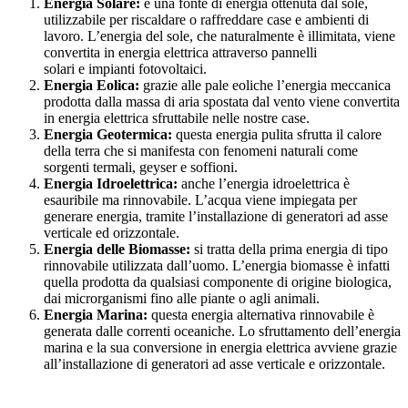
Energia Solare:
è una fonte di energia ottenuta dal sole,
utilizzabile per riscaldare o raffreddare case e ambienti di
lavoro. L’energia del sole, che naturalmente è illimitata, viene
convertita in energia elettrica attraverso pannelli
solari e impianti fotovoltaici.
Energia Eolica:
grazie alle pale eoliche l’energia meccanica
prodotta dalla massa di aria spostata dal vento viene convertita
in energia elettrica sfruttabile nelle nostre case.
Energia Geotermica:
questa energia pulita sfrutta il calore
della terra che si manifesta con fenomeni naturali come
sorgenti termali, geyser e soffioni.
Energia Idroelettrica:
anche l’energia idroelettrica è
esauribile ma rinnovabile. L’acqua viene impiegata per
generare energia, tramite l’installazione di generatori ad asse
verticale ed orizzontale.
Energia delle Biomasse:
si tratta della prima energia di tipo
rinnovabile utilizzata dall’uomo. L’energia biomasse è infatti
quella prodotta da qualsiasi componente di origine biologica,
dai microrganismi fino alle piante o agli animali.
Energia Marina:
questa energia alternativa rinnovabile è
generata dalle correnti oceaniche. Lo sfruttamento dell’energia
marina e la sua conversione in energia elettrica avviene grazie
all’installazione di generatori ad asse verticale e orizzontale.