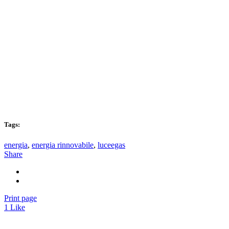
Tags:
energia
,
energia rinnovabile
,
luceegas
Share
Print page
1
Like