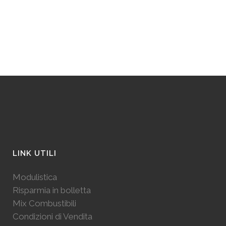
bollette e tutelare l'ambiente...
LINK UTILI
Modulistica
Risparmia in bolletta
Mix Combustibili
Condizioni di Vendita