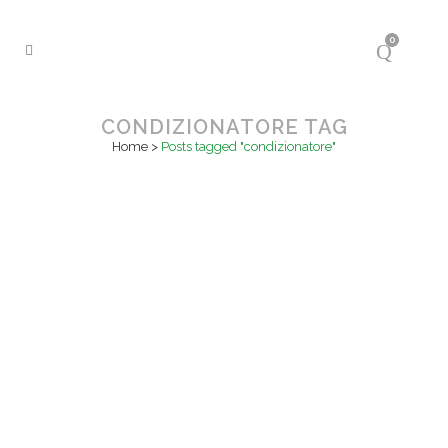
0
CONDIZIONATORE TAG
Home
>
Posts tagged "condizionatore"
30
Mag
FOTOVOLTAICO E
CONDIZIONATORE: AMICI PER LA
PELLE
Alimentare i condizionatori con
energia prodotta da fonti rinnovabili è
un'ottima scelta per risparmiare sulle