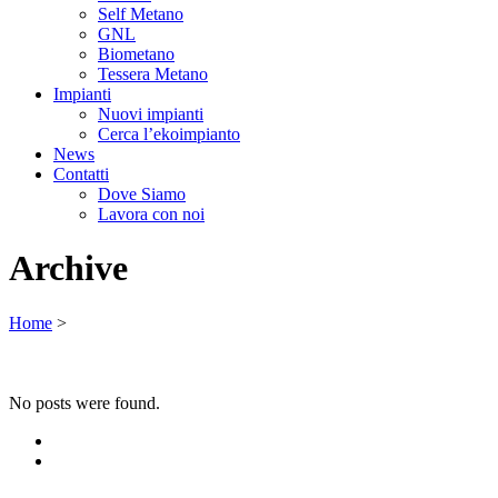
Self Metano
GNL
Biometano
Tessera Metano
Impianti
Nuovi impianti
Cerca l’ekoimpianto
News
Contatti
Dove Siamo
Lavora con noi
Archive
Home
>
No posts were found.