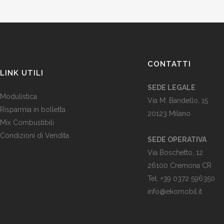
CONTATTI
LINK UTILI
SEDE LEGALE
Modulistica
Via M. Bandello, 15
Risparmia in bolletta
20123 Milano
Mix Combustibili
Condizioni di Vendita
SEDE OPERATIVA
Via Boschetto, 12
26100 Cremona CR
Tel.
+39 0372 596350
info@ekomobil.it