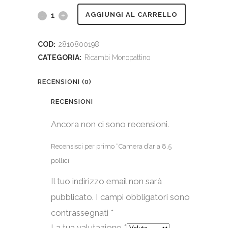
Camera
AGGIUNGI AL CARRELLO
d'aria
COD:
2810800198
8,5
CATEGORIA:
Ricambi Monopattino
pollici
RECENSIONI (0)
quantity
RECENSIONI
Ancora non ci sono recensioni.
Recensisci per primo “Camera d’aria 8,5
pollici”
Il tuo indirizzo email non sarà
pubblicato.
I campi obbligatori sono
contrassegnati
*
La tua valutazione
*