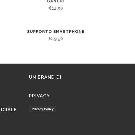
GANCIO
€
14,90
SUPPORTO SMARTPHONE
€
19,90
UN BRAND DI
PRIVACY
FICIALE