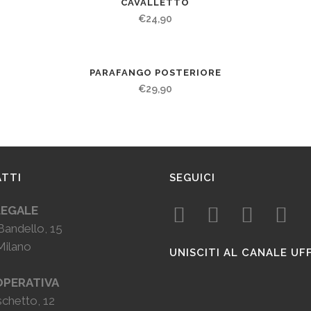
CAVALLETTO
€
24,90
PARAFANGO POSTERIORE
€
29,90
TTI
SEGUICI
LEGALE
Bandello, 15
Milano
UNISCITI AL CANALE UF
OPERATIVA
chetto, 12