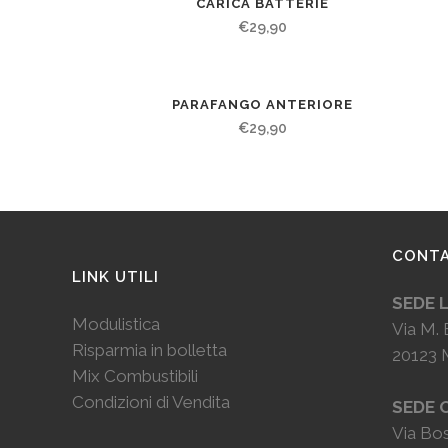
CARICA BATTERIE
€
29,90
PARAFANGO ANTERIORE
€
29,90
CONTA
LINK UTILI
SEDE 
Modulistica
Via M. 
Risparmia in bolletta
20123 
Mix Combustibili
Condizioni di Vendita
SEDE 
Via Bos