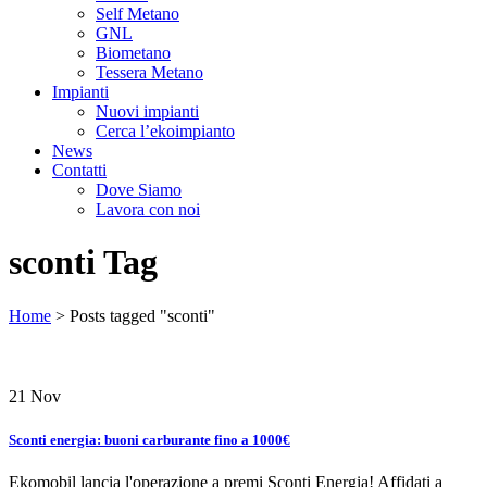
Self Metano
GNL
Biometano
Tessera Metano
Impianti
Nuovi impianti
Cerca l’ekoimpianto
News
Contatti
Dove Siamo
Lavora con noi
sconti Tag
Home
>
Posts tagged "sconti"
21
Nov
Sconti energia: buoni carburante fino a 1000€
Ekomobil lancia l'operazione a premi Sconti Energia! Affidati a