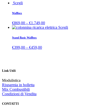
Scegli
Wallbox
€
869,00
–
€
1.749,00
Scegli
Stand Basic Wallbox
€
399,00
–
€
459,00
Link Utili
Modulistica
Risparmia in bolletta
Mix Combustibili
Condizioni di Vendita
CONTATTI