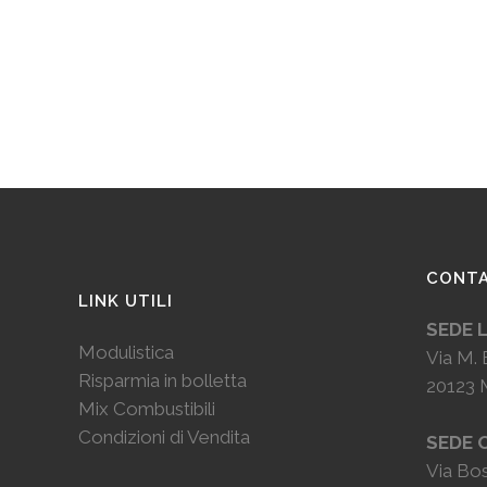
CONTA
LINK UTILI
SEDE 
Modulistica
Via M. 
Risparmia in bolletta
20123 
Mix Combustibili
Condizioni di Vendita
SEDE 
Via Bos