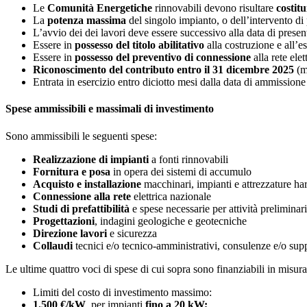
Le
Comunità Energetiche
rinnovabili devono risultare
costit
La
potenza massima
del singolo impianto, o dell’intervento d
L’avvio dei dei lavori deve essere successivo alla data di prese
Essere in
possesso del titolo abilitativo
alla costruzione e all’e
Essere in
possesso del preventivo di connessione
alla rete elet
Riconoscimento del contributo entro il 31 dicembre 2025
(m
Entrata in esercizio entro diciotto mesi dalla data di ammissio
Spese ammissibili e massimali di investimento
Sono ammissibili le seguenti spese:
Realizzazione di impianti
a fonti rinnovabili
Fornitura e posa
in opera dei sistemi di accumulo
Acquisto e installazione
macchinari, impianti e attrezzature h
Connessione alla rete
elettrica nazionale
Studi di prefattibilità
e spese necessarie per attività preliminari
Progettazioni
, indagini geologiche e geotecniche
Direzione lavori
e sicurezza
Collaudi
tecnici e/o tecnico-amministrativi, consulenze e/o sup
Le ultime quattro voci di spese di cui sopra sono finanziabili in mis
Limiti del costo di investimento massimo:
1.500 €/kW
, per impianti
fino a 20 kW;