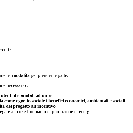
renti :
ime le
modalità
per prenderne parte.
i è necessario :
i
utenti disponibili ad unirsi
.
a come oggetto sociale i benefici economici, ambientali e sociali
.
tà del progetto all’incentivo
.
legare alla rete l’impianto di produzione di energia.