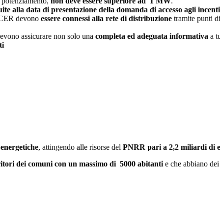
i potenziamento,
non deve essere superiore ad 1 MW
.
uite alla data di presentazione della domanda di accesso agli incenti
 le CER devono
essere connessi alla rete di distribuzione
tramite punti d
 devono assicurare non solo una
completa ed adeguata informativa
a tu
ti
 energetiche
, attingendo alle risorse del
PNRR pari a 2,2 miliardi di 
ritori dei comuni con un massimo di 5000 abitanti
e che abbiano dei r