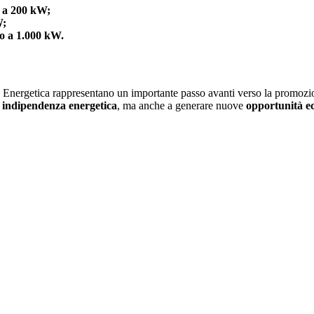
o a 200 kW;
W;
no a 1.000 kW.
a Energetica rappresentano un importante passo avanti verso la promozio
e
indipendenza energetica
, ma anche a generare nuove
opportunità e