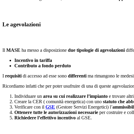
Le agevolazioni
Il
MASE
ha messo a disposizione
due tipologie di agevolazioni
diffe
Incentivo in tariffa
Contributo a fondo perduto
I
requisiti
di accesso ad esse sono
differenti
ma rimangono le medes
Ricordiamo infatti che per poter usufruire di una di queste agevolazion
Individuare un
area su cui realizzare l’impianto
e trovare altr
Creare la CER ( comunità energetica) con uno
statuto che abbi
Verificare con il
GSE
(Gestore Servizi Energetici) l’
ammissibili
Ottenere tutte le autorizzazioni necessarie
per costruire e col
Richiedere l’effettivo incentivo
al GSE.