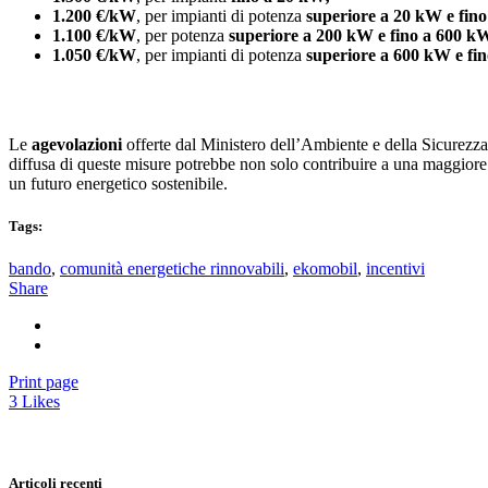
1.200 €/kW
, per impianti di potenza
superiore a 20 kW e fin
1.100 €/kW
, per potenza
superiore a 200 kW e fino a 600 k
1.050 €/kW
, per impianti di potenza
superiore a 600 kW e fi
Le
agevolazioni
offerte dal Ministero dell’Ambiente e della Sicurezz
diffusa di queste misure potrebbe non solo contribuire a una maggior
un futuro energetico sostenibile.
Tags:
bando
,
comunità energetiche rinnovabili
,
ekomobil
,
incentivi
Share
Print page
3
Likes
Articoli recenti